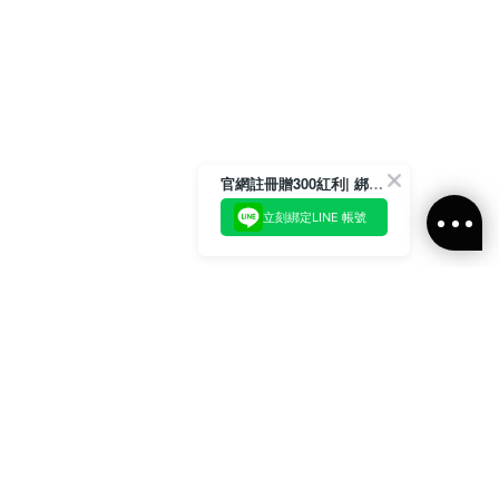
官網註冊贈300紅利| 綁定LINE再領取專屬優惠
立刻綁定LINE 帳號
加入官方LINE好友
即刻加入官方LINE@好友
或輸入電子郵件