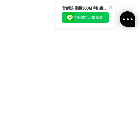
官網註冊贈300紅利| 綁定LINE再領取專屬優惠
立刻綁定LINE 帳號
加入官方LINE好友
即刻加入官方LINE@好友
或輸入電子郵件
訂閱
訂閱ALLSAINTS 台灣