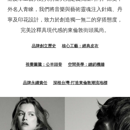
外名人青睞，我們將音樂與藝術靈魂注入針織、丹
寧及印花設計，致力於創造獨一無二的穿搭態度，
完美詮釋具現代感的東倫敦街頭風尚。
品牌創立歷史
核心工藝：經典皮衣
視覺圖騰：公羊頭骨
空間美學：縫紉機牆
品牌永續責任
深根台灣:打造東倫敦潮流地標