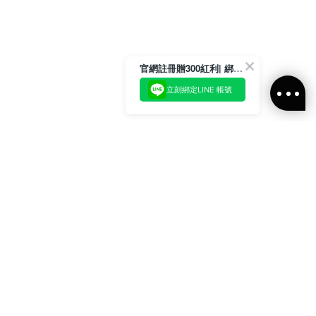
官網註冊贈300紅利| 綁定LINE再領取專屬優惠
立刻綁定LINE 帳號
加入官方LINE好友
即刻加入官方LINE@好友
或輸入電子郵件
訂閱