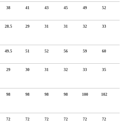
38
41
43
45
49
52
28.5
29
31
31
32
33
49.5
51
52
56
59
60
29
30
31
32
33
35
98
98
98
98
100
102
72
72
72
72
72
72