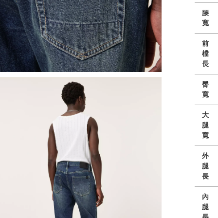
腰
寬
前
檔
長
臀
寬
大
腿
寬
外
腿
長
內
腿
長