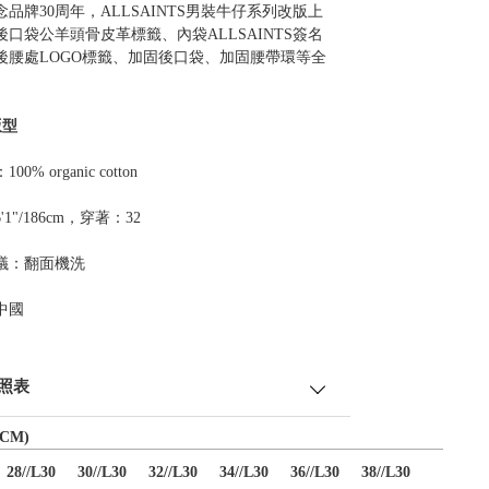
品牌30周年，ALLSAINTS男裝牛仔系列改版上
後口袋公羊頭骨皮革標籤、內袋ALLSAINTS簽名
後腰處LOGO標籤、加固後口袋、加固腰帶環等全
版型
0% organic cotton
1"/186cm，穿著：32
議：翻面機洗
中國
照表
CM)
28//L30
30//L30
32//L30
34//L30
36//L30
38//L30