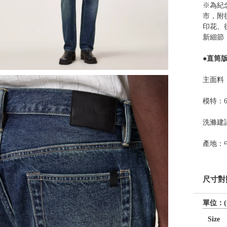
※為紀念
市，附
印花、
新細節
●直筒
主面料：10
模特：6'
洗滌建
產地：
尺寸對
單位：(
Size