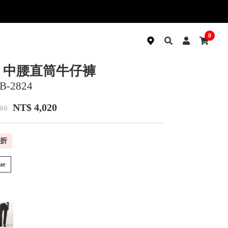
0
D 中腰直筒牛仔褲
B-2824
NT$ 4,020
00
折
ue