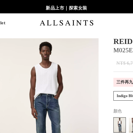
新品上市｜探索女裝
let
REI
M025E
NT$ 6,7
三件再九
Indigo Bl
顏色