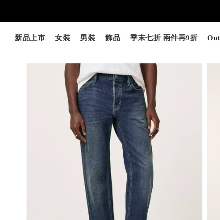
新品上市
女裝
男裝
飾品
季末七折 兩件再9折
Out