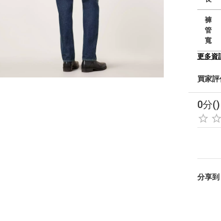
褲
管
寬
更多資
買家評
0分()
分享到