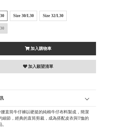
L30
Size 30/L30
Size 32/L30
L30
加入購物車
加入願望清單
訊
D 中腰直筒牛仔褲以硬挺的純棉牛仔布料製成，簡潔
的細節，經典的直筒剪裁，成為搭配皮衣與T恤的
品。