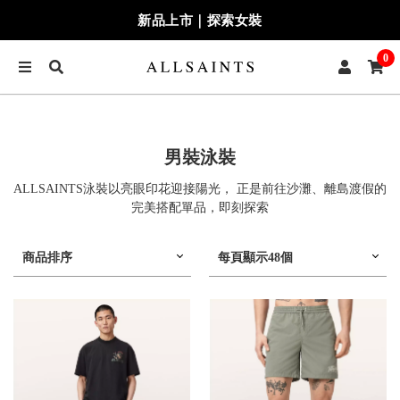
新品上市｜探索女裝
0
男裝泳裝
ALLSAINTS泳裝以亮眼印花迎接陽光， 正是前往沙灘、離島渡假的
完美搭配單品，即刻探索
商品排序
每頁顯示48個