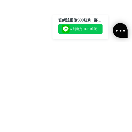
官網註冊贈300紅利| 綁定LINE再領取專屬優惠
立刻綁定LINE 帳號
加入官方LINE好友
即刻加入官方LINE@好友
或輸入電子郵件
訂閱
訂閱ALLSAINTS 台灣