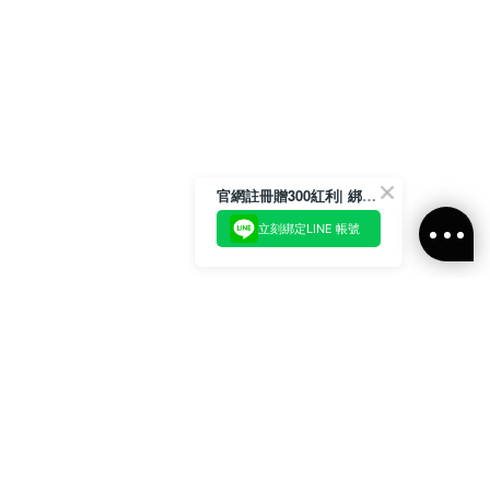
官網註冊贈300紅利| 綁定LINE再領取專屬優惠
立刻綁定LINE 帳號
加入官方LINE好友
即刻加入官方LINE@好友
或輸入電子郵件