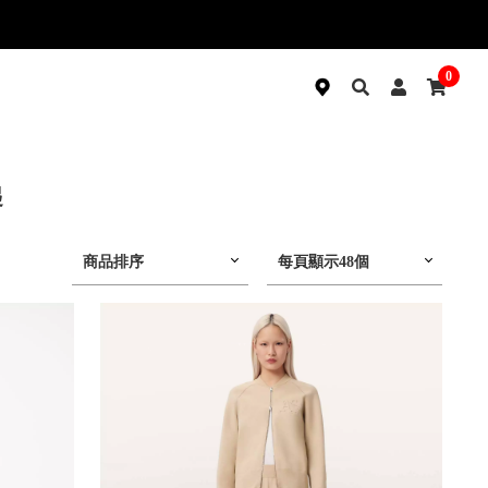
0
起
商品排序
每頁顯示48個