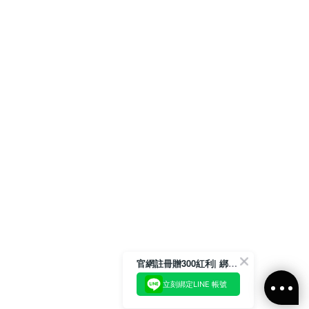
官網註冊贈300紅利| 綁定LINE再領取專屬優惠
立刻綁定LINE 帳號