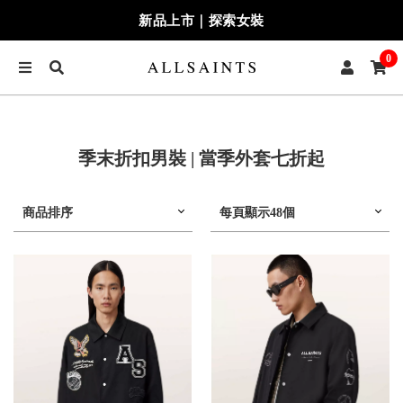
新品上市｜探索女裝
0
季末折扣男裝 | 當季外套七折起
商品排序
每頁顯示48個