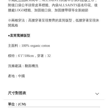
※為紀念品牌30周年，ALLSAINTS男裝牛仔系列改版上市，
附後口袋公羊頭骨皮革標籤、內袋ALLSAINTS簽名印花、後
腰處LOGO標籤、加固後口袋、加固腰帶環等全新細節
※兩種穿法：高腰穿著呈現整齊的直筒版型，低腰穿著呈現休
閒風格
●直筒寬褲版型
主面料：100% organic cotton
模特：6'1"/186cm，穿著：32
洗滌建議：翻面機洗
產地：中國
尺寸對照表
單位：(CM)