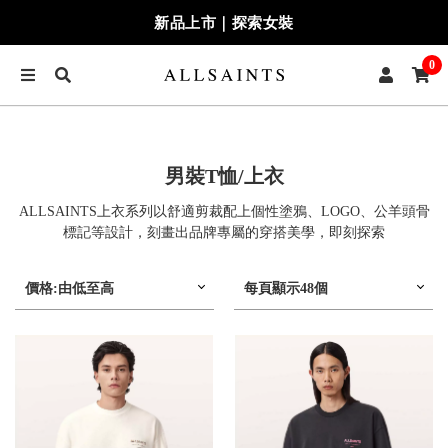
季末七折最終追加｜兩件再9折
0
男裝T恤/上衣
ALLSAINTS上衣系列以舒適剪裁配上個性塗鴉、LOGO、公羊頭骨
標記等設計，刻畫出品牌專屬的穿搭美學，即刻探索
價格:由低至高
每頁顯示48個