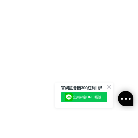
官網註冊贈300紅利| 綁定LINE再領取專屬優惠
立刻綁定LINE 帳號
加入官方LINE好友