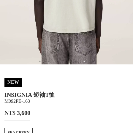
NEW
INSIGNIA 短袖T恤
M092PE-163
NT$ 3,600
SEA GREEN