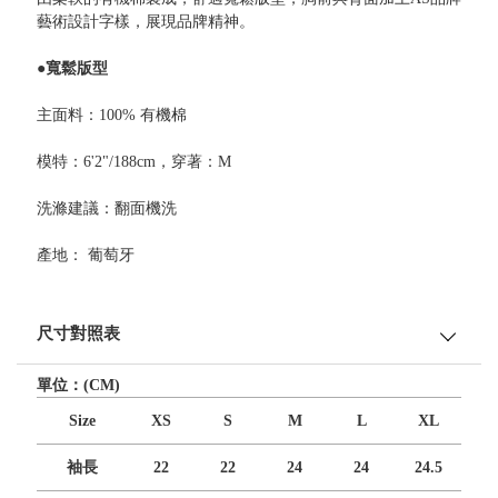
藝術設計字樣，展現品牌精神。
●寬鬆版型
主面料：100% 有機棉
模特：6'2"/188cm，穿著：M
洗滌建議：翻面機洗
產地： 葡萄牙
尺寸對照表
單位：(CM)
Size
XS
S
M
L
XL
袖長
22
22
24
24
24.5