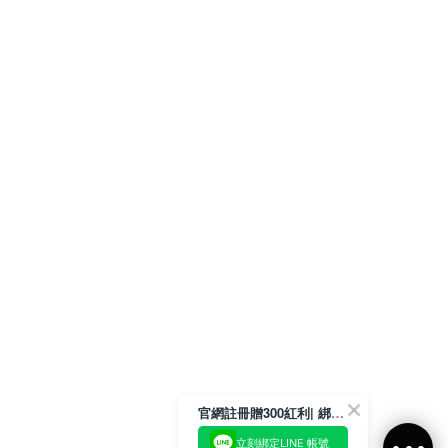
官網註冊贈300紅利| 綁定LINE再領取專屬優惠
立刻綁定LINE 帳號