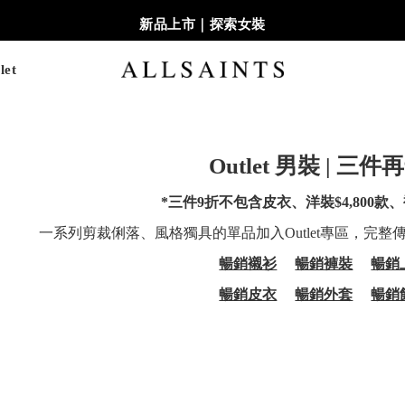
新品上市｜探索女裝
let
Outlet 男裝 | 三件
*三件9折不包含皮衣、洋裝$4,800款、襯
一系列剪裁俐落、風格獨具的單品加入Outlet專區，完
暢銷襯衫
暢銷褲裝
暢銷
暢銷皮衣
暢銷外套
暢銷