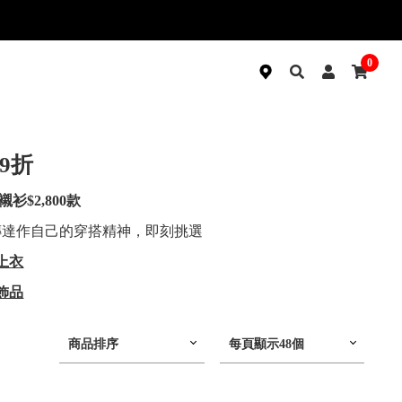
0
再9折
衫$2,800款
整傳達作自己的穿搭精神，即刻挑選
上衣
飾品
商品排序
每頁顯示48個