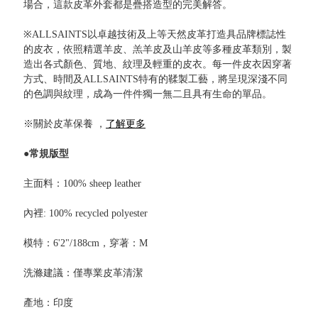
場合，這款皮革外套都是疊搭造型的完美解答。
※ALLSAINTS以卓越技術及上等天然皮革打造具品牌標誌性
的皮衣，依照精選羊皮、羔羊皮及山羊皮等多種皮革類別，製
造出各式顏色、質地、紋理及輕重的皮衣。每一件皮衣因穿著
方式、時間及ALLSAINTS特有的鞣製工藝，將呈現深淺不同
的色調與紋理，成為一件件獨一無二且具有生命的單品。
※關於皮革保養 ，
了解更多
●常規版型
主面料：100% sheep leather
內裡: 100% recycled polyester
模特：6'2"/188cm，穿著：M
洗滌建議：僅專業皮革清潔
產地：印度