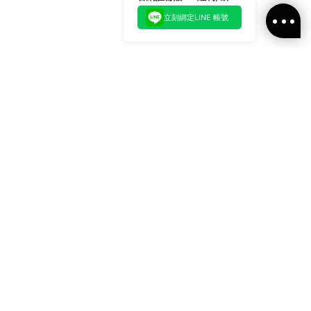
立刻綁定LINE 帳號
加入官方LINE好友
即刻加入官方LINE@好友
或輸入電子郵件
訂閱
訂閱ALLSAINTS 台灣
最新消息、活動訊息