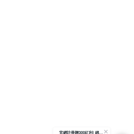
官網註冊贈300紅利| 綁定LINE再領取專屬優惠