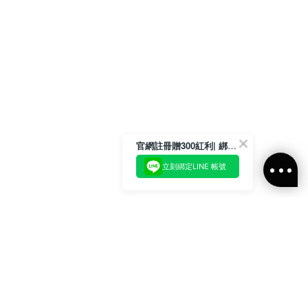
官網註冊贈300紅利| 綁定LINE再領取專屬優惠
立刻綁定LINE 帳號
加入官方LINE好友
即刻加入官方LINE@好友