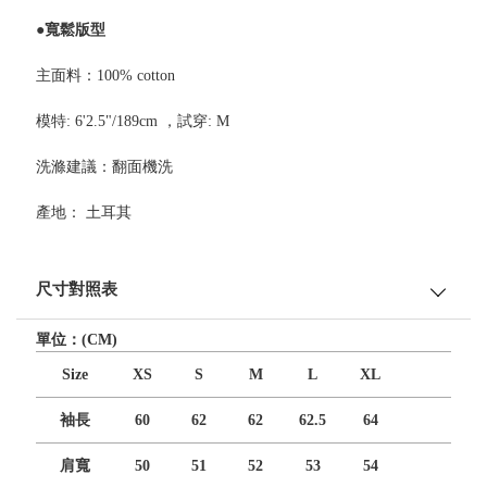
●寬鬆版型
主面料：100% cotton
模特: 6'2.5"/189cm ，試穿: M
洗滌建議：翻面機洗
產地： 土耳其
尺寸對照表
單位：(CM)
Size
XS
S
M
L
XL
袖長
60
62
62
62.5
64
肩寬
50
51
52
53
54