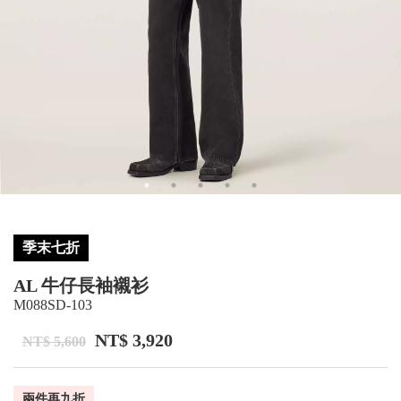
季末七折
AL 牛仔長袖襯衫
M088SD-103
NT$ 3,920
NT$ 5,600
兩件再九折