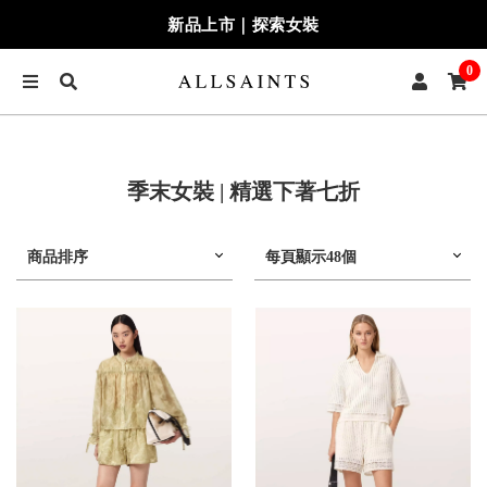
新品上市｜探索女裝
0
季末女裝 | 精選下著七折
商品排序
每頁顯示48個