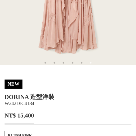
NEW
DORINA 造型洋裝
W242DE-4184
NT$ 15,400
BLUSH PINK