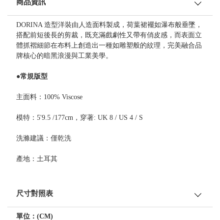
商品資訊
DORINA 造型洋裝由人造面料製成，荷葉裙襬如瀑布般垂墜，
搭配前短後長的剪裁，既充滿戲劇性又帶有俏皮感，而表面立
體抓褶細節在布料上創造出一種如雕塑般的紋理，完美融合品
牌核心的暗黑浪漫與工業美學。
●常規版型
主面料：100% Viscose
模特：5'9.5 /177cm，穿著: UK 8 / US 4 / S
洗滌建議：僅乾洗
產地：土耳其
尺寸對照表
單位：(CM)