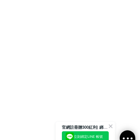
官網註冊贈300紅利| 綁定LINE再領取專屬優惠
立刻綁定LINE 帳號