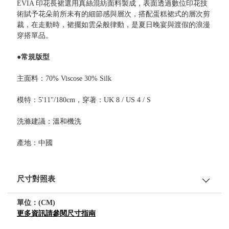
EVIA 印花長裙選用真絲混紡面料製成，表面透過數位印花技
術賦予花朵前所未有的細節感與層次，搭配蛋糕裙式的層次剪
裁，在走動時，裙擺如雲朵般律動，是夏日晚宴與渡假的浪漫
穿搭單品。
●常規版型
主面料：70% Viscose 30% Silk
模特：5'11"/180cm，穿著：UK 8 / US 4 / S
洗滌建議：溫和機洗
產地：中國
尺寸對照表
單位：(CM)
更多資訊請參閱尺寸指南