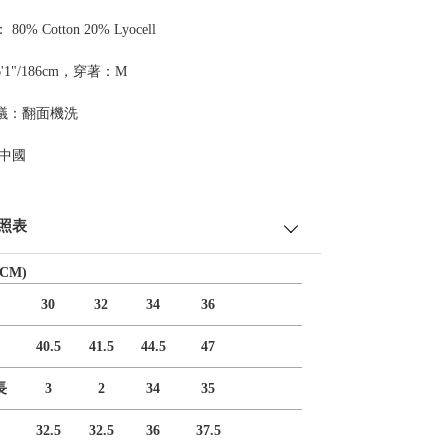
0% Cotton 20% Lyocell
'1"/186cm，穿著：M
議：翻面機洗
 中國
照表
CM)
30
32
34
36
40.5
41.5
44.5
47
長
3
2
34
35
32.5
32.5
36
37.5