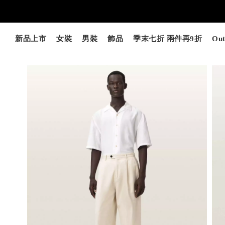
新品上市
女裝
男裝
飾品
季末七折 兩件再9折
Out