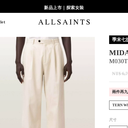
新品上市｜探索女裝
let
季末七
MID
M030T
NT$ 6,7
兩件再九
TERN W
尺寸