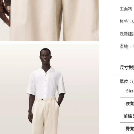
主面料： 8
模特：6
洗滌建
產地：
尺寸對
單位：(
Size
腰寬
前檔
臀寬