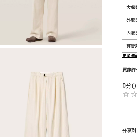
大腿
外腿
內腿
褲管
更多資
買家評
0分()
分享到