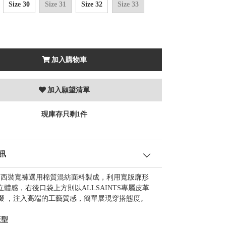
Size 30
Size 31
Size 32
Size 33
加入購物車
加入願望清單
現庫存只剩1件
訊
AS 西裝寬褲選用棉質混紡面料製成，利用寬版廓形
立體感，右後口袋上方則以ALLSAINTS專屬皮革
綴 ，注入高端的工藝質感，簡單展現穿搭態度。
版型