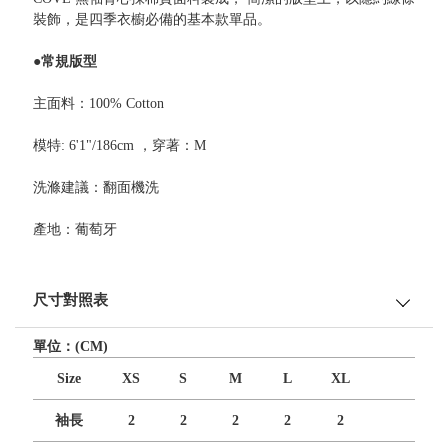
裝飾，是四季衣櫥必備的基本款單品。
●常規版型
主面料：100% Cotton
模特: 6'1"/186cm ，穿著：M
洗滌建議：翻面機洗
產地：葡萄牙
尺寸對照表
單位：(CM)
Size
XS
S
M
L
XL
袖長
2
2
2
2
2