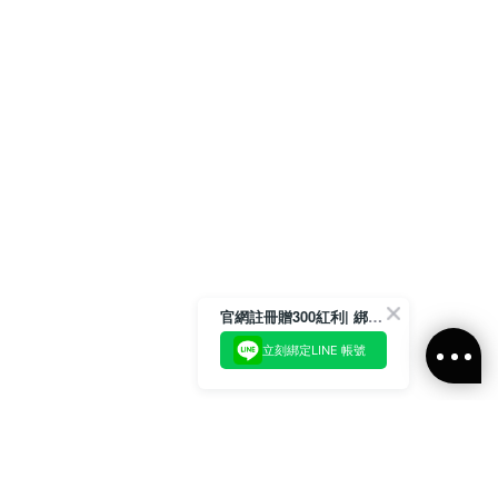
官網註冊贈300紅利| 綁定LINE再領取專屬優惠
立刻綁定LINE 帳號
加入官方LINE好友