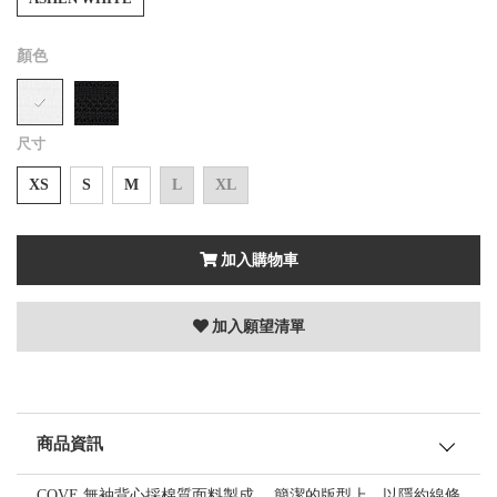
顏色
尺寸
XS
S
M
L
XL
加入購物車
加入願望清單
商品資訊
COVE 無袖背心採棉質面料製成， 簡潔的版型上，以隱約線條