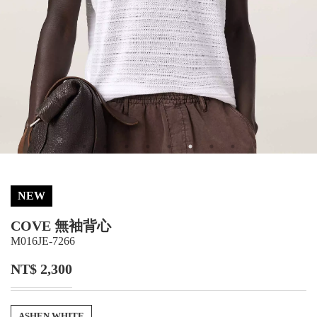
NEW
COVE 無袖背心
M016JE-7266
NT$ 2,300
ASHEN WHITE