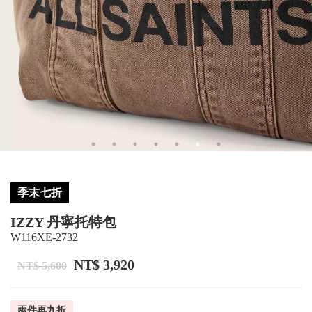
季末七折
IZZY 丹寧托特包
W116XE-2732
NT$ 3,920
NT$ 5,600
兩件再九折