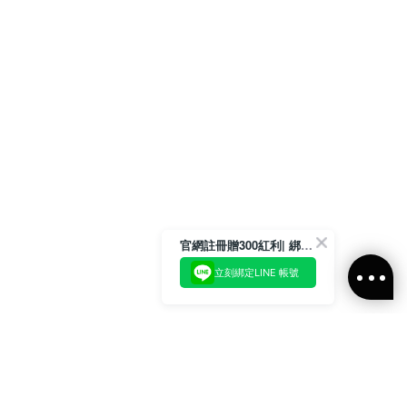
官網註冊贈300紅利| 綁定LINE再領取專屬優惠
立刻綁定LINE 帳號
加入官方LINE好友