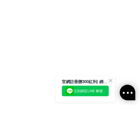
官網註冊贈300紅利| 綁定LINE再領取專屬優惠
立刻綁定LINE 帳號
加入官方LINE好友