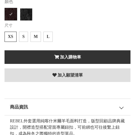
顏色
尺寸
XS
S
M
L
加入購物車
加入願望清單
商品資訊
REBEL外套選用純喀什米爾羊毛面料打造，版型回顧品牌典藏
設計，開襟造型搭配背面專屬鈕扣，可前綁也可往後繫上鈕
扣，成為秋冬之際獨特的造型單品。