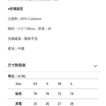
●舒適版型
主面料: 100% Cashmere
模特：5'11"/180cm，穿著：M
洗滌建議：翻面手洗
產地：中國
尺寸對照表
單位：(CM)
Size
XS
S
M
L
袖長
70
70
72
74
肩寬
25
26
27
28