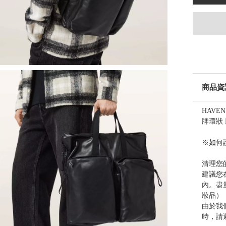
商品資
HAV
牌環狀
※如何護
清理您
建議您
內。盡
妝品）
由於我
時，請