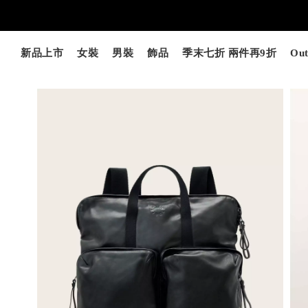
新品上市
女裝
男裝
飾品
季末七折 兩件再9折
Out