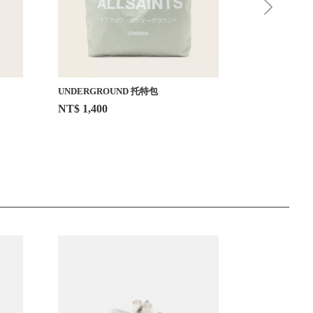
UNDERGROUND 托特包
UNDERGRO
NT$ 1,400
NT$ 1,400