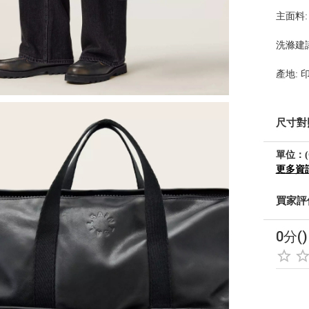
主面料: 1
洗滌建
產地: 
尺寸對
單位：(
更多資
買家評
0分()