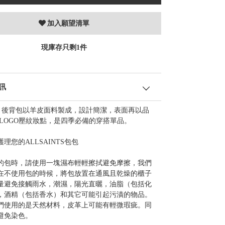
加入願望清單
現庫存只剩1件
訊
EN 後背包以羊皮面料製成，設計簡潔，表面再以品
 LOGO壓紋妝點，是四季必備的穿搭單品。
理您的ALLSAINTS包包
的包時，請使用一塊濕布輕輕擦拭避免摩擦，我們
在不使用包的時候，將包放置在通風且乾燥的櫃子
量避免接觸雨水，潮濕，陽光直曬，油脂（包括化
，酒精（包括香水）和其它可能引起污漬的物品。
們使用的是天然材料，皮革上可能有輕微瑕疵。同
避免染色。