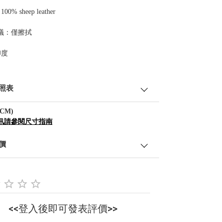
00% sheep leather
議：僅擦拭
印度
照表
CM)
訊請參閱尺寸指南
價
<<登入後即可發表評價>>