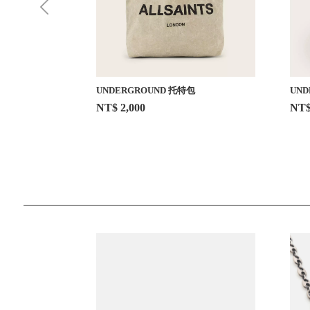
UNDERGROUND 托特包
UND
NT$ 2,000
NT$