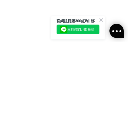
官網註冊贈300紅利| 綁定LINE再領取專屬優惠
立刻綁定LINE 帳號
加入官方LINE好友
即刻加入官方LINE@好友
或輸入電子郵件
訂閱