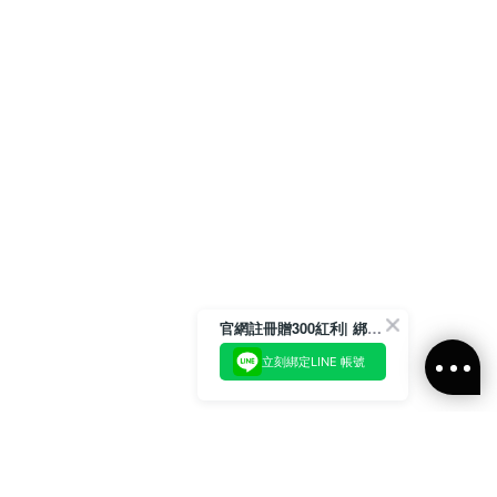
官網註冊贈300紅利| 綁定LINE再領取專屬優惠
立刻綁定LINE 帳號
加入官方LINE好友