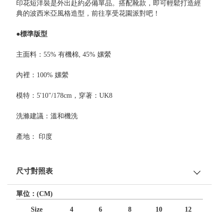
印花短洋裝是外出赴約必備單品。搭配靴款，即可輕鬆打造經
典的波西米亞風格造型，前往享受花園派對吧！
●標準版型
主面料：55% 有機棉, 45% 嫘縈
內裡：100% 嫘縈
模特：5'10"/178cm，穿著：UK8
洗滌建議：溫和機洗
產地： 印度
尺寸對照表
單位：(CM)
Size
4
6
8
10
12