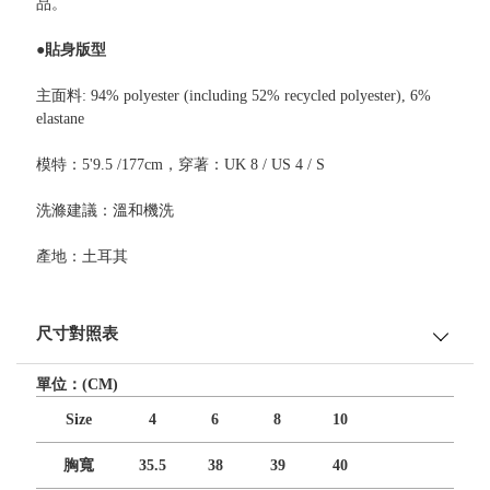
品。
●貼身版型
主面料: 94% polyester (including 52% recycled polyester), 6%
elastane
模特：5'9.5 /177cm，穿著：UK 8 / US 4 / S
洗滌建議：溫和機洗
產地：土耳其
尺寸對照表
單位：(CM)
Size
4
6
8
10
胸寬
35.5
38
39
40