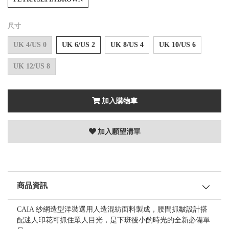
尺寸
UK 4/US 0
UK 6/US 2
UK 8/US 4
UK 10/US 6
UK 12/US 8
加入購物車
加入願望清單
商品資訊
CAIA 紗網造型洋裝選用人造混紡面料製成，腰間抓皺設計搭
配迷人印花可抓住眾人目光，是下班後小酌時光的全新必備單