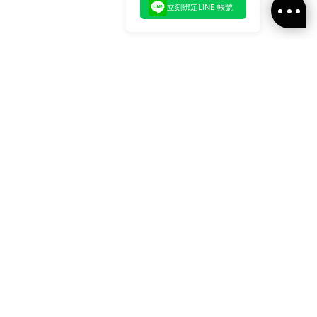
立刻綁定LINE 帳號
加入官方LINE好友
即刻加入官方LINE@好友
或輸入電子郵件
訂閱
訂閱ALLSAINTS 台灣
最新消息、活動訊息