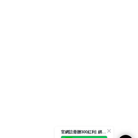
官網註冊贈300紅利| 綁定LINE再領取專屬優惠