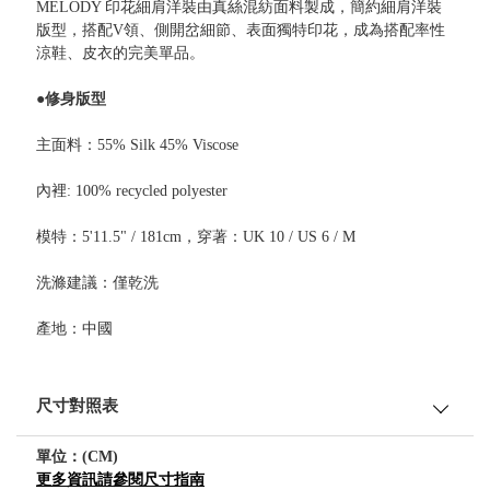
MELODY 印花細肩洋裝由真絲混紡面料製成，簡約細肩洋裝
版型，搭配V領、側開岔細節、表面獨特印花，成為搭配率性
涼鞋、皮衣的完美單品。
●修身版型
主面料：55% Silk 45% Viscose
內裡: 100% recycled polyester
模特：5'11.5" / 181cm，穿著：UK 10 / US 6 / M
洗滌建議：僅乾洗
產地：中國
尺寸對照表
單位：(CM)
更多資訊請參閱尺寸指南