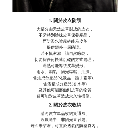
1. 關於皮衣防護
大部分由天然皮革製成的皮衣，
不需特別塗抹皮革保養產品，
而防潑水噴霧確能為皮革
提供額外一層防護。
若不慎淋濕，請自然晾乾，
切勿採任何快速烘乾的方式處理，
遇熱可能導致皮革變形。
雨水、濕氣、陽光曝曬、油漬、
含油成分產品(化妝品、護手霜等)、
含酒精成分產品(香水等)
及其他可能磨蝕到皮革的物質
皆可能對皮革造成永久性損傷。
2. 關於皮衣收納
請將皮衣單品收納於通風、
溫度適中、非陽光直射處。
若久未穿著，可置於透氣的防塵袋內，