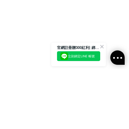
官網註冊贈300紅利| 綁定LINE再領取專屬優惠
立刻綁定LINE 帳號
加入官方LINE好友
即刻加入官方LINE@好友
或輸入電子郵件