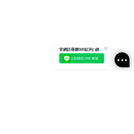
官網註冊贈300紅利| 綁定LINE再領取專屬優惠
立刻綁定LINE 帳號
加入官方LINE好友
即刻加入官方LINE@好友
或輸入電子郵件