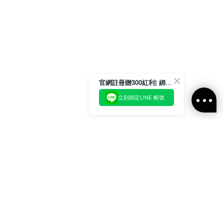
官網註冊贈300紅利| 綁定LINE再領取專屬優惠
立刻綁定LINE 帳號
加入官方LINE好友
即刻加入官方LINE@好友
或輸入電子郵件