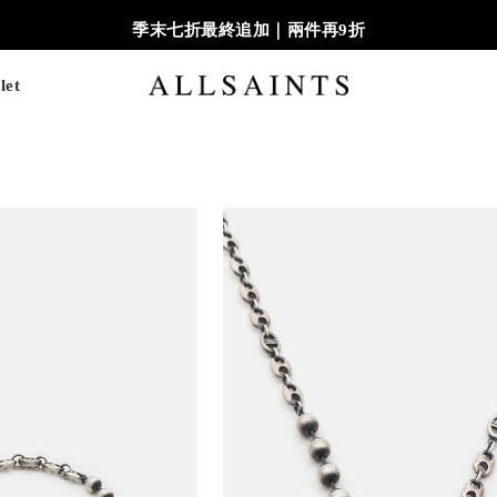
季末七折最終追加｜兩件再9折
let