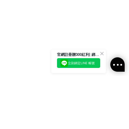
官網註冊贈300紅利| 綁定LINE再領取專屬優惠
立刻綁定LINE 帳號
加入官方LINE好友
即刻加入官方LINE@好友
或輸入電子郵件