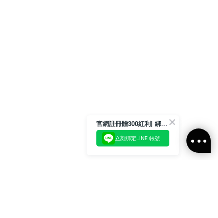
官網註冊贈300紅利| 綁定LINE再領取專屬優惠
立刻綁定LINE 帳號
加入官方LINE好友