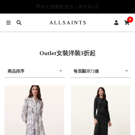
季末七折最終追加｜兩件再9折
0
Outlet女裝洋裝3折起
商品排序
每頁顯示72個