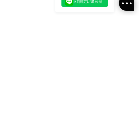
立刻綁定LINE 帳號
加入官方LINE好友
即刻加入官方LINE@好友
或輸入電子郵件
訂閱
訂閱ALLSAINTS 台灣
最新消息、活動訊息