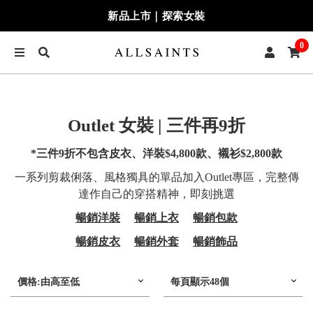
新品上市｜探索女裝
0
Outlet 女裝 | 三件再9折
*三件9折不包含皮衣、洋裝$4,800款、襯衫$2,800款
一系列剪裁俐落、風格獨具的單品加入Outlet專區，完整傳
達作自己的穿搭精神，即刻挑選
暢銷洋裝
暢銷上衣
暢銷包款
暢銷皮衣
暢銷外套
暢銷飾品
價格:由高至低
每頁顯示48個