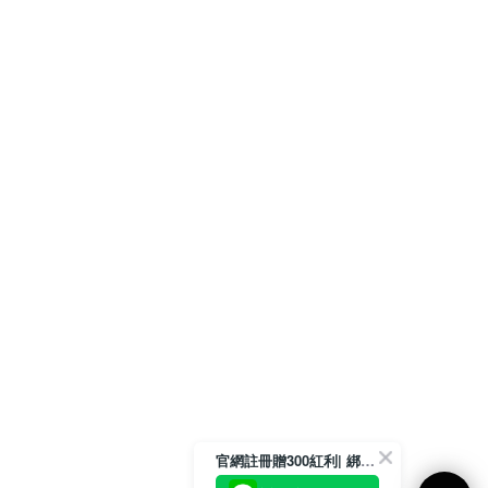
官網註冊贈300紅利| 綁定LINE再領取專屬優惠