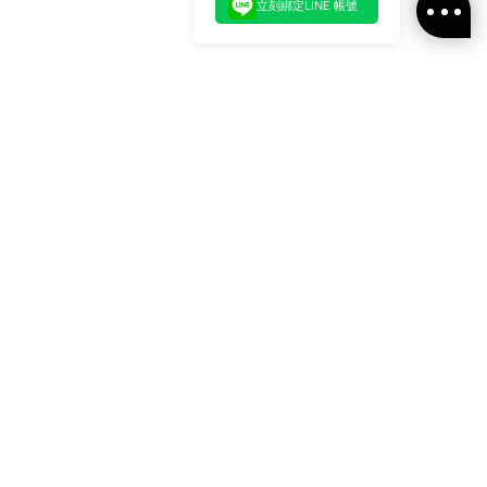
立刻綁定LINE 帳號
加入官方LINE好友
即刻加入官方LINE@好友
或輸入電子郵件
訂閱
訂閱ALLSAINTS 台灣
最新消息、活動訊息