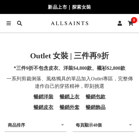
季末七折最終追加｜兩件再9折
0
Outlet 女裝 | 三件再9折
*三件9折不包含皮衣、洋裝$4,800款、襯衫$2,800款
一系列剪裁俐落、風格獨具的單品加入Outlet專區，完整傳
達作自己的穿搭精神，即刻挑選
暢銷洋裝
暢銷上衣
暢銷包款
暢銷皮衣
暢銷外套
暢銷飾品
商品排序
每頁顯示48個