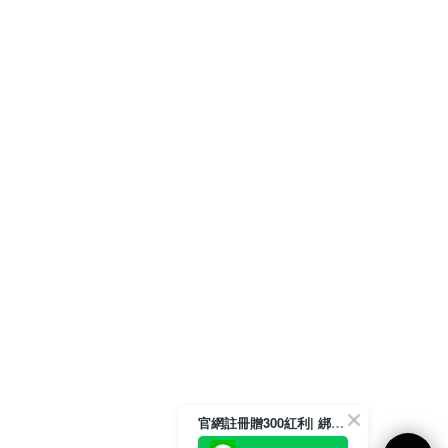
官網註冊贈300紅利| 綁定LINE再領取專屬優惠