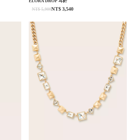
ELORA DROP 耳針
NT$ 3,540
NT$ 5,900