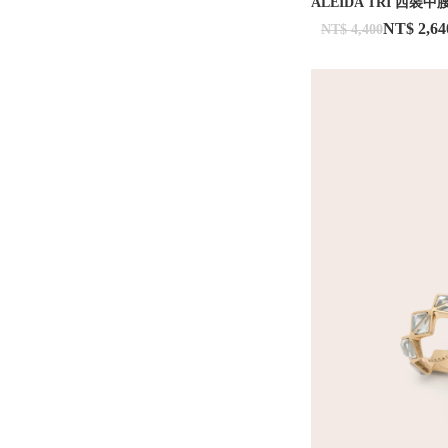
ALEIDA TRI 西裝
NT$ 2,64
NT$ 4,400