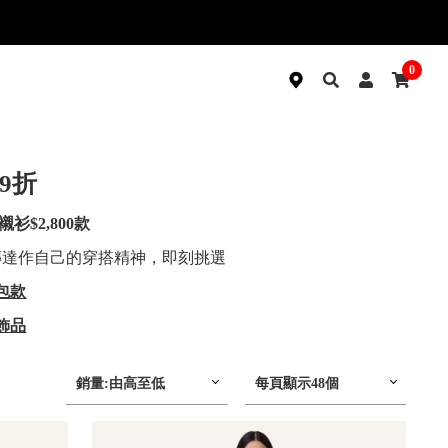
0
再9折
衫$2,800款
整傳達作自己的穿搭精神，即刻挑選
包款
飾品
銷量:由高至低
每頁顯示48個