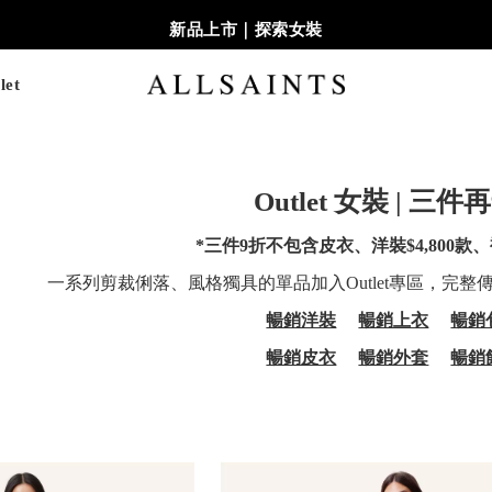
新品上市｜探索女裝
let
Outlet 女裝 | 三件
*三件9折不包含皮衣、洋裝$4,800款、襯
一系列剪裁俐落、風格獨具的單品加入Outlet專區，完
暢銷洋裝
暢銷上衣
暢銷
暢銷皮衣
暢銷外套
暢銷