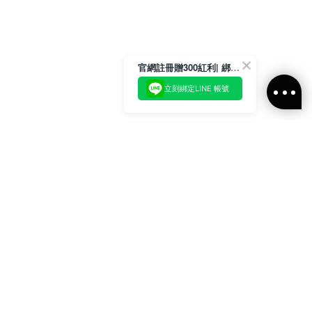
官網註冊贈300紅利| 綁定LINE再領取專屬優惠
立刻綁定LINE 帳號
加入官方LINE好友
即刻加入官方LINE@好友
或輸入電子郵件
訂閱