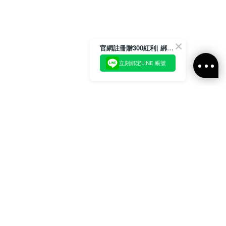
官網註冊贈300紅利| 綁定LINE再領取專屬優惠
立刻綁定LINE 帳號
加入官方LINE好友
即刻加入官方LINE@好友
或輸入電子郵件
訂閱