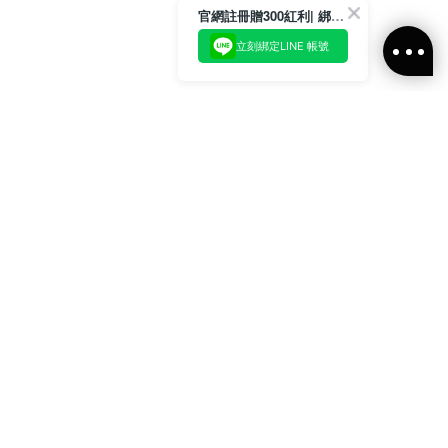
官網註冊贈300紅利| 綁定LINE再領取專屬優惠
立刻綁定LINE 帳號
加入官方LINE好友
即刻加入官方LINE@好友
或輸入電子郵件
訂閱
訂閱ALLSAINTS 台灣
最新消息、活動訊息