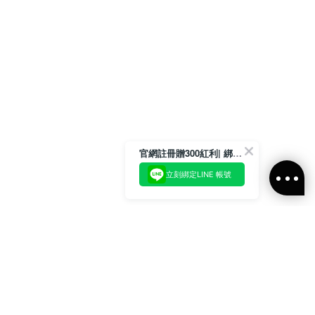
官網註冊贈300紅利| 綁定LINE再領取專屬優惠
立刻綁定LINE 帳號
加入官方LINE好友
即刻加入官方LINE@好友