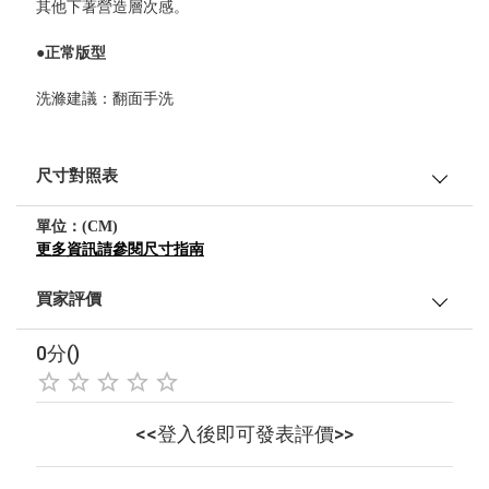
其他下著營造層次感。
●正常版型
洗滌建議：翻面手洗
尺寸對照表
單位：(CM)
更多資訊請參閱尺寸指南
買家評價
0分()
<<登入後即可發表評價>>