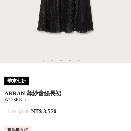
季末七折
ARRAN 薄紗蕾絲長裙
W128RE-5
NT$ 3,570
NT$ 5,100
兩件再九折