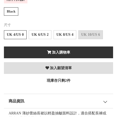
Black
尺寸
UK 4/US 0
UK 6/US 2
UK 8/US 4
UK 10/US 6
加入購物車
加入願望清單
現庫存只剩2件
商品資訊
ARRAN 薄紗蕾絲長裙以輕盈抽皺面料設計，適合搭配長褲或