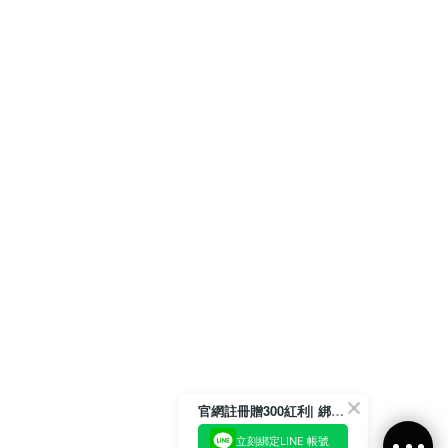
官網註冊贈300紅利| 綁定LINE再領取專屬優惠
立刻綁定LINE 帳號