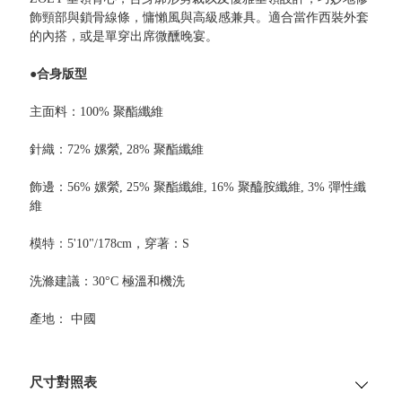
飾頸部與鎖骨線條，慵懶風與高級感兼具。適合當作西裝外套
的內搭，或是單穿出席微醺晚宴。
●合身版型
主面料：100% 聚酯纖維
針織：72% 嫘縈, 28% 聚酯纖維
飾邊：56% 嫘縈, 25% 聚酯纖維, 16% 聚醯胺纖維, 3% 彈性纖
維
模特：5'10"/178cm，穿著：S
洗滌建議：30°C 極溫和機洗
產地： 中國
尺寸對照表