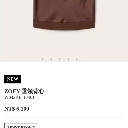
NEW
ZOEY 垂領背心
W042KE-10461
NT$ 6,100
PENNY BROWN