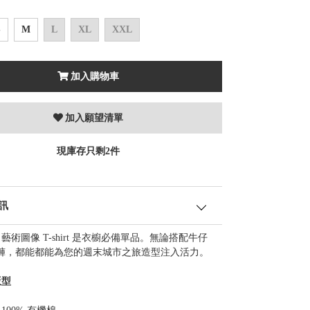
S
M
L
XL
XXL
加入購物車
加入願望清單
現庫存只剩2件
訊
nid 藝術圖像 T-shirt 是衣櫥必備單品。無論搭配牛仔
褲，都能都能為您的週末城市之旅造型注入活力。
版型