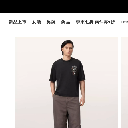
新品上市
女裝
男裝
飾品
季末七折 兩件再9折
Out