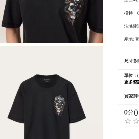
主面料:
模特：6
洗滌建
產地: 
尺寸對
單位：(
更多資
買家評
0分()