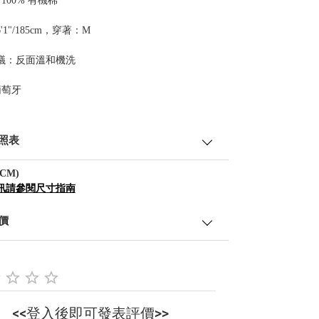
 100% 有機棉
'1"/185cm，穿著：M
議：反面溫和機洗
葡萄牙
照表
CM)
訊請參閱尺寸指南
價
<<登入後即可發表評價>>