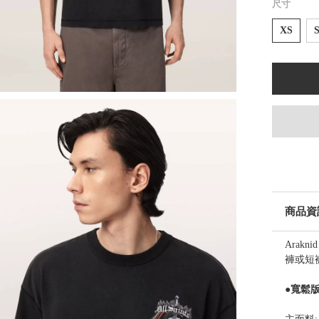
尺寸
XS
商品資
Arak
褲或短
●寬鬆