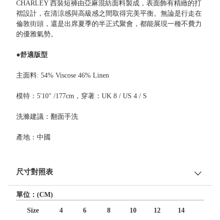
CHARLEY 西裝短褲由亞麻混紡面料製成，表面飾有精緻的打
褶設計，在清涼感與高級感之間取得完美平衡。無論是行走在
倫敦街頭，還是出席夏季的半正式聚會，都能展現一種不費力
的優雅氣勢。
●舒適版型
主面料: 54% Viscose 46% Linen
模特：5'10" /177cm，穿著：UK 8 / US 4 / S
洗滌建議：翻面手洗
產地：中國
尺寸對照表
單位：(CM)
Size
4
6
8
10
12
14