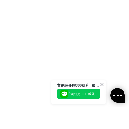
官網註冊贈300紅利| 綁定LINE再領取專屬優惠
立刻綁定LINE 帳號
加入官方LINE好友