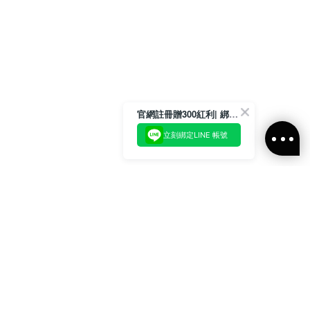
官網註冊贈300紅利| 綁定LINE再領取專屬優惠
立刻綁定LINE 帳號
加入官方LINE好友
即刻加入官方LINE@好友
或輸入電子郵件