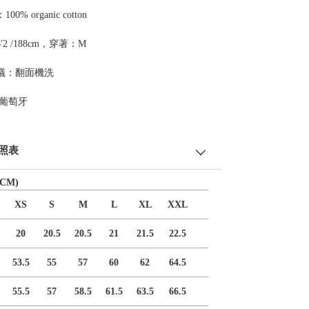
0% organic cotton
2 /188cm，穿著：M
議：翻面機洗
 葡萄牙
照表
CM)
XS
S
M
L
XL
XXL
20
20.5
20.5
21
21.5
22.5
53.5
55
57
60
62
64.5
55.5
57
58.5
61.5
63.5
66.5