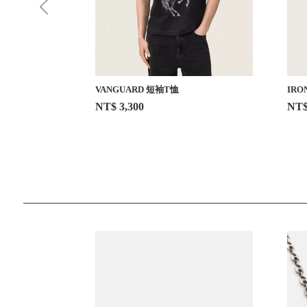
VANGUARD 短袖T恤
IRO
NT$ 3,300
NT$