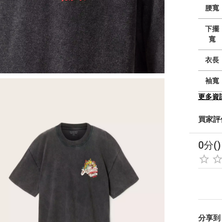
腰寬
下擺
寬
衣長
袖寬
更多資
買家評
0分()
分享到