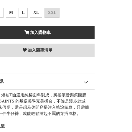
S
M
L
XL
XXL
加入購物車
加入願望清單
訊
UE 短袖T恤選用純棉面料製成，將搖滾音樂祭圖騰
LSAINTS 的叛逆美學完美揉合，不論是漫步於城
末假期，還是想為休閒穿搭注入搖滾氣息，只需簡
一件牛仔褲，就能輕鬆撐起不羈的穿搭風格。
版型