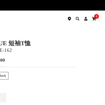
0
UE 短袖T恤
E-162
600
lack