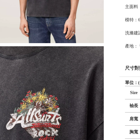
主面料：10
模特：6'
洗滌建
產地：
尺寸對
單位：(
Size
袖長
肩寬
胸寬