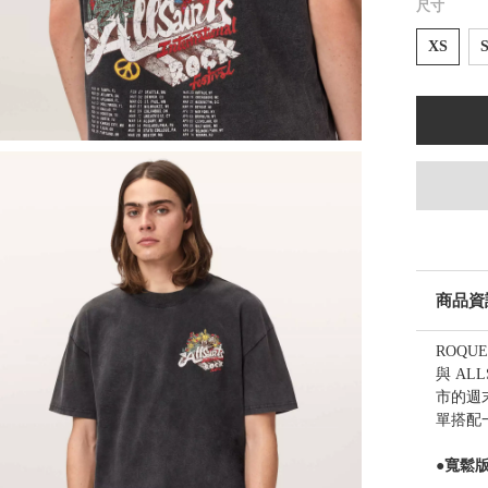
尺寸
XS
商品資
ROQ
與 AL
市的週
單搭配
●寬鬆