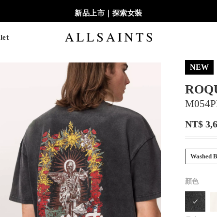
新品上市｜探索女裝
let
NEW
ROQ
M054P
NT$ 3,
Washed B
顏色