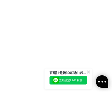
官網註冊贈300紅利| 綁定LINE再領取專屬優惠
立刻綁定LINE 帳號
加入官方LINE好友