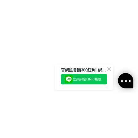
官網註冊贈300紅利| 綁定LINE再領取專屬優惠
立刻綁定LINE 帳號
加入官方LINE好友
即刻加入官方LINE@好友