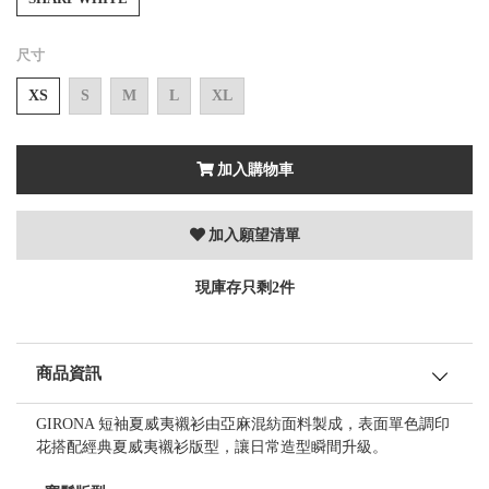
尺寸
XS
S
M
L
XL
加入購物車
加入願望清單
現庫存只剩2件
商品資訊
GIRONA 短袖夏威夷襯衫由亞麻混紡面料製成，表面單色調印
花搭配經典夏威夷襯衫版型，讓日常造型瞬間升級。