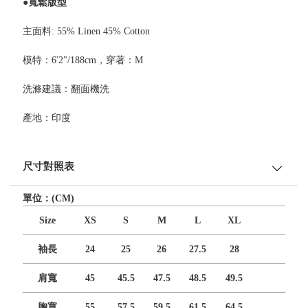
●寬鬆版型
主面料: 55% Linen 45% Cotton
模特：6'2"/188cm，穿著：M
洗滌建議：翻面機洗
產地：印度
尺寸對照表
單位：(CM)
Size
XS
S
M
L
XL
袖長
24
25
26
27.5
28
肩寬
45
45.5
47.5
48.5
49.5
胸寬
55
57.5
59.5
61.5
64.5