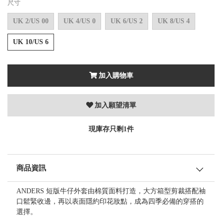
尺寸
UK 2/US 00
UK 4/US 0
UK 6/US 2
UK 8/US 4
UK 10/US 6
加入購物車
加入願望清單
現庫存只剩1件
商品資訊
ANDERS 短版牛仔外套由棉質面料打造，大方箱型剪裁搭配袖
口鬆緊收邊，再以表面隱約印花妝點，成為四季必備的穿搭的
選擇。