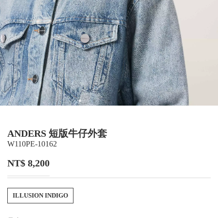
ANDERS 短版牛仔外套
W110PE-10162
NT$ 8,200
ILLUSION INDIGO