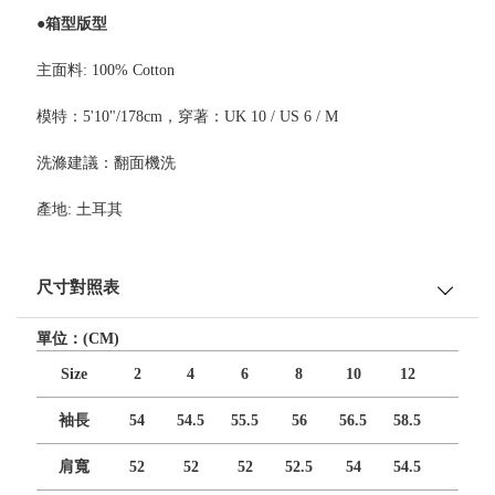
●箱型版型
主面料: 100% Cotton
模特：5'10"/178cm，穿著：UK 10 / US 6 / M
洗滌建議：翻面機洗
產地: 土耳其
尺寸對照表
單位：(CM)
Size
2
4
6
8
10
12
袖長
54
54.5
55.5
56
56.5
58.5
肩寬
52
52
52
52.5
54
54.5