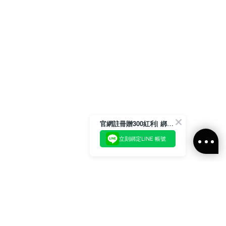
官網註冊贈300紅利| 綁定LINE再領取專屬優惠
立刻綁定LINE 帳號
加入官方LINE好友
即刻加入官方LINE@好友